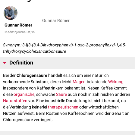
Gunnar Römer
Gunnar Römer
Medizinjournalist/in
Synonym: 3-[[3-(3,4-Dihydroxyphenyl)-1-oxo-2-propenyl]oxy]-1,4,5-
trihydroxycyclohexancarbonsäure
Definition
Bei der
Chlorogensäure
handelt es sich um eine natürlich
vorkommende Substanz, deren leicht
Magen
-belastende
Wirkung
insbesondere von Kaffeetrinkern bekannt ist. Neben Kaffee kommt
diese
organische
, schwache
Säure
auch noch in zahlreichen anderen
Naturstoffen
vor. Eine industrielle Darstellung ist nicht bekannt, da
die Verbindung keinerlei
therapeutischen
oder wirtschaftlichen
Nutzen aufweist. Beim Rösten von Kaffeebohnen wird der Gehalt an
Chlorogensäure verringert.