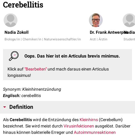
Cerebellitis
Nadia Zokoll
Dr. Frank Antwerpes
Nadia
Biologe/in | Chemiker/in | Naturwissenschaftler/in
Arzt | Ärztin
Studen
Oops. Das hier ist ein Articulus brevis minimus.
Klick auf
"Bearbeiten"
und mach daraus einen Articulus
longissimus!
Synonym: Kleinhirnentzündung
Englisch:
cerebellitis
Definition
Als
Cerebellitis
wird die Entzündung des
Kleinhirns
(Cerebellum)
bezeichnet. Sie wird meist durch
Virusinfektionen
ausgelöst. Darüber
hinaus können bakterielle Erreger und
Autoimmunreaktionen