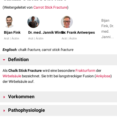
(Weitergeleitet von
Carrot Stick Fracture
)
Bijan
Fink, Dr.
med.
Bijan Fink
Dr. med. Jannik Winter
Dr. Frank Antwerpes
Jannik
Arzt | Ärztin
Arzt | Ärztin
Arzt | Ärztin
Winter
+ 1
Englisch
: chalk fracture, carrot stick fracture
Definition
Als
Chalk Stick Fracture
wird eine besondere
Frakturform
der
Wirbelsäule
bezeichnet. Sie tritt bei langstreckiger Fusion (
Ankylose
)
der Wirbelsäule auf.
Vorkommen
Eine Chalk Stick Fracture kommt v.a. bei
Spondylitis ankylosans
vor.
Pathophysiologie
Seltenere Ursachen sind: