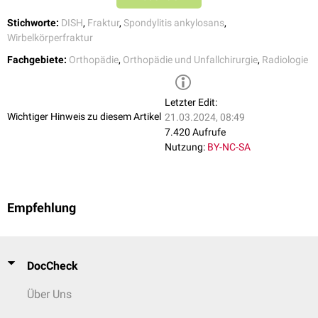
Stichworte:
DISH
,
Fraktur
,
Spondylitis ankylosans
,
Wirbelkörperfraktur
Fachgebiete:
Orthopädie
,
Orthopädie und Unfallchirurgie
,
Radiologie
Letzter Edit:
Wichtiger Hinweis zu diesem Artikel
21.03.2024, 08:49
7.420 Aufrufe
Nutzung:
BY-NC-SA
Empfehlung
DocCheck
Über Uns