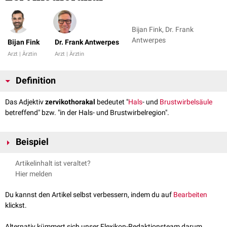
Bijan Fink, Dr. Frank
Antwerpes
Bijan Fink
Dr. Frank Antwerpes
Arzt | Ärztin
Arzt | Ärztin
Definition
Das Adjektiv
zervikothorakal
bedeutet "
Hals
- und
Brustwirbelsäule
betreffend" bzw. "in der Hals- und Brustwirbelregion".
Beispiel
Zervikothorakaler Übergang
Artikelinhalt ist veraltet?
Hier melden
Du kannst den Artikel selbst verbessern, indem du auf
Bearbeiten
klickst.
Alternativ kümmert sich unser Flexikon-Redaktionsteam darum.