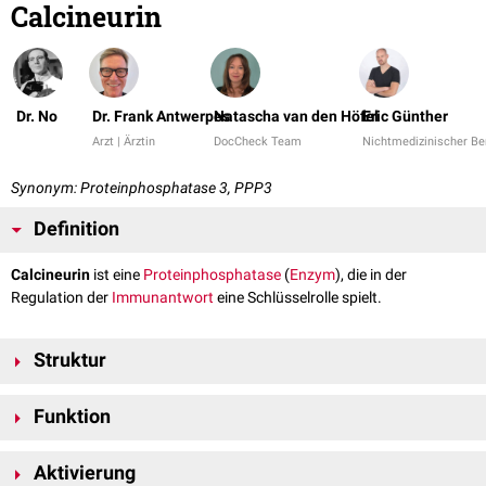
Calcineurin
Dr. No
Dr. Frank Antwerpes
Natascha van den Höfel
Eric Günther
Arzt | Ärztin
DocCheck Team
Nichtmedizinischer Be
Synonym: Proteinphosphatase 3, PPP3
Definition
Calcineurin
ist eine
Proteinphosphatase
(
Enzym
), die in der
Regulation der
Immunantwort
eine Schlüsselrolle spielt.
Struktur
Calcineurin ist aus zwei Untereinheiten aufgebaut – der katalytischen
Funktion
Untereinheit Calcineurin A (ca. 60 kDa) und der regulatorischen
Untereinheit Calcineurin B (ca. 19 kDa).
Calcineurin dephosphoryliert
NF-AT
(nuclear factor of activated T cells),
Die regulatorische Untereinheit trägt
Aktivierung
Calcium-Bindestellen
, die
einen
Transkriptionsfaktor
von
T-Lymphozyten
, der die
Transkription