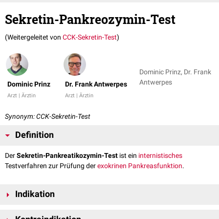
Sekretin-Pankreozymin-Test
(Weitergeleitet von
CCK-Sekretin-Test
)
Dominic Prinz, Dr. Frank
Antwerpes
Dominic Prinz
Dr. Frank Antwerpes
Arzt | Ärztin
Arzt | Ärztin
Synonym: CCK-Sekretin-Test
Definition
Der
Sekretin-Pankreatikozymin-Test
ist ein
internistisches
Testverfahren zur Prüfung der
exokrinen
Pankreasfunktion
.
Indikation
Als
Indikation
des Sekretin-Pankreozymin-Testes gilt der Verdacht auf