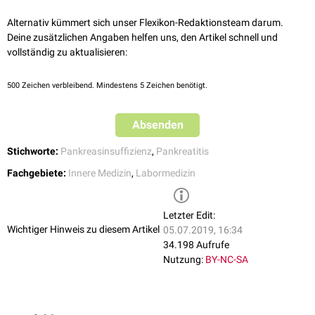
Sekret nicht vollständig gesammelt, durch Zufluss von Magensäure
verdünnt wird oder aus dem Zwölffingerdarm in den Magen zurückfließt.
Alternativ kümmert sich unser Flexikon-Redaktionsteam darum.
Falsch positiven Ergebnisse kommen in etwa 8 % der Fälle vor,
falsch
Deine zusätzlichen Angaben helfen uns, den Artikel schnell und
negative
in etwa 6 %.
vollständig zu aktualisieren:
500
Zeichen verbleibend. Mindestens 5 Zeichen benötigt.
Absenden
Stichworte:
Pankreasinsuffizienz
,
Pankreatitis
Fachgebiete:
Innere Medizin
,
Labormedizin
Letzter Edit:
Wichtiger Hinweis zu diesem Artikel
05.07.2019, 16:34
34.198 Aufrufe
Nutzung:
BY-NC-SA