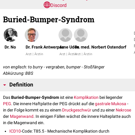
Discord
Buried-Bumper-Syndrom
Dr. No
Dr. Frank Antwerpes
Arne Uden
Dr. med. Norbert Ostendorf
Arzt | Ärztin
Arzt | Ärztin
Arzt | Ärztin
von englisch: to burry - vergraben, bumper - Stoßfänger
Abkürzung: BBS
Definition
Das
Buried-Bumper-Syndrom
ist eine
Komplikation
bei liegender
PEG
. Die innere Haftplatte der PEG drückt auf die
gastrale
Mukosa
-
in der Folge kommt es zu einem
Druckgeschwür
und zu einer
Nekrose
der
Magenwand
. In einigen Fällen wächst die innere Halteplatte auch
in die Magenwand ein.
ICD10
-Code: T85.5 - Mechanische Komplikation durch