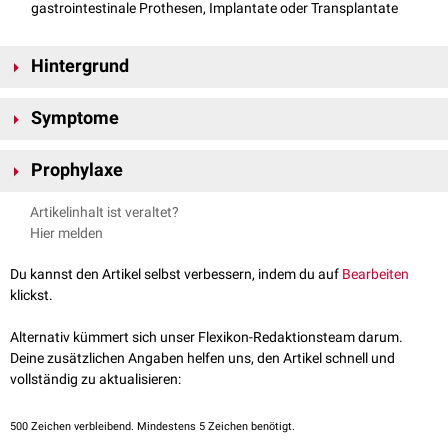
gastrointestinale Prothesen, Implantate oder Transplantate
Hintergrund
Die PEG-Sonde ist im Mageninneren an einer Halteplatte befestigt, die
Symptome
das Herausrutschen der
Sonde
verhindert. Diese innere Halteplatte liegt
der Magenwand im Normalfall lose an. Bei einem zu festen Kontakt kann
Schmerzen hinter der
Punktionsstelle
ein Buried-Bumper-Syndrom entstehen.
Prophylaxe
Wundinfektion
(
Punktionskanal
heilt nicht)
Mobilisation
der Sonde ist nicht möglich
Bei jedem
aseptischen
Verbandswechsel
sollte eine
Mobilisation
der
Artikelinhalt ist veraltet?
ggf.
Blutungen
und
Meläna
Sonde
erfolgen. Hierbei wird die
Sonde
mind. 2-3 cm hin- und
Hier melden
hergeschoben und jeweils nach links und rechts
rotiert
. Bei
jejunaler
Lage darf eine Rotation bzw. Mobilisation nicht stattfinden.
Du kannst den Artikel selbst verbessern, indem du auf
Bearbeiten
Die Leitlinien zur
parenteralen Ernährung
und die jeweiligen
klickst.
Produktinformationen sollten genau beachtet werden.
Alternativ kümmert sich unser Flexikon-Redaktionsteam darum.
Deine zusätzlichen Angaben helfen uns, den Artikel schnell und
vollständig zu aktualisieren:
500
Zeichen verbleibend. Mindestens 5 Zeichen benötigt.