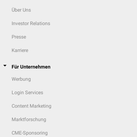
Vegetative Symptome
Über Uns
Die Läsion von
vasomotorischen
Fasern der
Seitenstränge
führt zu einer
anfänglichen Überwärmung und Rötung der Haut, und in einigen Fällen
Investor Relations
zu einer fehlenden
Schweißsekretion
.
Presse
Karriere
Für Unternehmen
Werbung
Login Services
Content Marketing
Marktforschung
CME-Sponsoring