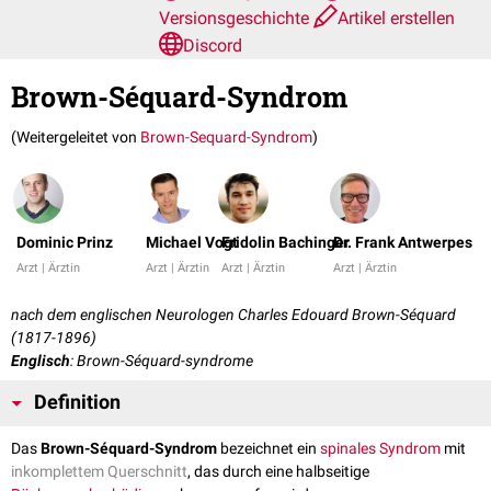
Versionsgeschichte
Artikel erstellen
Discord
Brown-Séquard-Syndrom
(Weitergeleitet von
Brown-Sequard-Syndrom
)
Dominic Prinz
Michael Vogt
Fridolin Bachinger
Dr. Frank Antwerpes
Arzt | Ärztin
Arzt | Ärztin
Arzt | Ärztin
Arzt | Ärztin
nach dem englischen Neurologen Charles Edouard Brown-Séquard
(1817-1896)
Englisch
: Brown-Séquard-syndrome
Definition
Das
Brown-Séquard-Syndrom
bezeichnet ein
spinales Syndrom
mit
inkomplettem Querschnitt
, das durch eine halbseitige