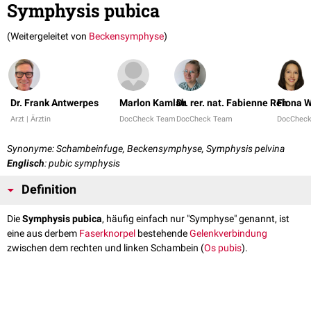
Symphysis pubica
(Weitergeleitet von
Beckensymphyse
)
Dr. Frank Antwerpes
Marlon Kamlah
Dr. rer. nat. Fabienne Reh
Fiona W
Arzt | Ärztin
DocCheck Team
DocCheck Team
DocChec
Synonyme: Schambeinfuge, Beckensymphyse, Symphysis pelvina
Englisch
: pubic symphysis
Definition
Die
Symphysis pubica
, häufig einfach nur "Symphyse" genannt, ist
eine aus derbem
Faserknorpel
bestehende
Gelenkverbindung
zwischen dem rechten und linken Schambein (
Os pubis
).