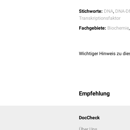
Stichworte:
DNA
,
DNA-D
Transkriptionsfaktor
Fachgebiete:
Biochemie
Wichtiger Hinweis zu die
Empfehlung
DocCheck
Über Uns