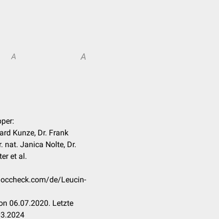
A
A
pper:
chard Kunze, Dr. Frank
. nat. Janica Nolte, Dr.
r et al.
.doccheck.com/de/Leucin-
on 06.07.2020. Letzte
03.2024