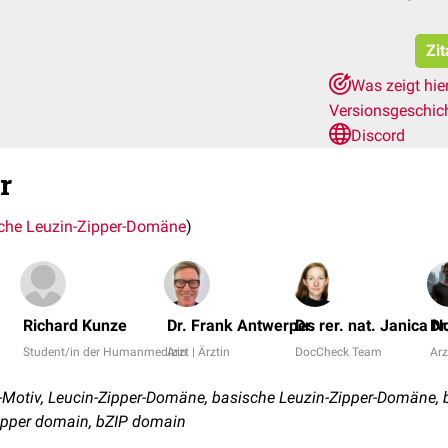
Zit
Was zeigt hie
Versionsgeschic
Discord
r
che Leuzin-Zipper-Domäne
)
Richard Kunze
Dr. Frank Antwerpes
Dr. rer. nat. Janica N
Dr
Student/in der Humanmedizin
Arzt | Ärztin
DocCheck Team
Arz
-Motiv, Leucin-Zipper-Domäne, basische Leuzin-Zipper-Domäne,
zipper domain, bZIP domain