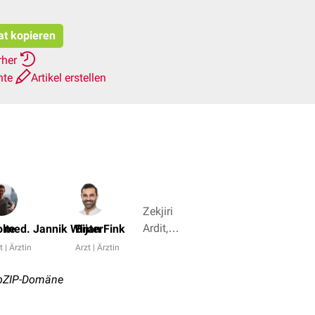
at kopieren
rher
hte
Artikel erstellen
Zekjiri
Ardit,
olte
. med. Jannik Winter
Bijan Fink
Richard
t | Ärztin
Arzt | Ärztin
Kunze
+ 4
 bZIP-Domäne