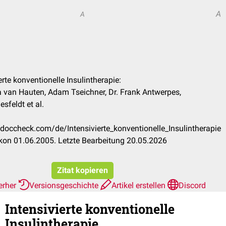
A
A
ierte konventionelle Insulintherapie:
 van Hauten, Adam Tseichner, Dr. Frank Antwerpes,
sfeldt et al.
n.doccheck.com/de/Intensivierte_konventionelle_Insulintherapie
kon 01.06.2005. Letzte Bearbeitung 20.05.2026
Zitat kopieren
erher
Versionsgeschichte
Artikel erstellen
Discord
Intensivierte konventionelle
Insulintherapie