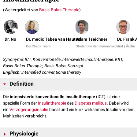
(Weitergeleitet von
Basis-Bolus-Therapie
)
Dr. No
Dr. medic Tabea van Hauten
Adam Tseichner
Dr. Frank
DocCheck Team
Student/in der Humanmedizin
Arzt | Ärztin
Synonyme: ICT, Konventionelle intensivierte Insulintherapie, KIIT,
Basis-Bolus-Therapie, Basis-Bolus-Konzept
Englisch
: intensified conventional therapy
Definition
Die
intensivierte konventionelle Insulintherapie
(ICT) ist eine
spezielle Form der
Insulintherapie
des
Diabetes mellitus
. Dabei wird
ein
Verzögerungsinsulin
basal und ein kurz wirksames Insulin vor den
Mahlzeiten verabreicht.
Physiologie