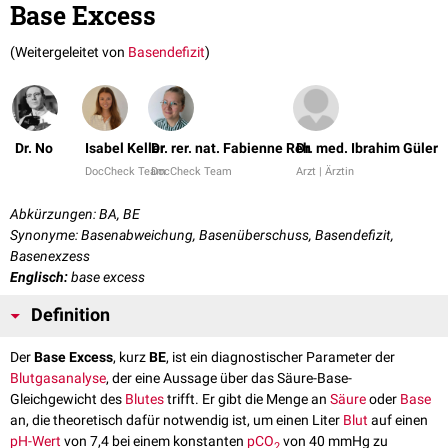
Base Excess
(Weitergeleitet von
Basendefizit
)
Dr. No
Isabel Keller
Dr. rer. nat. Fabienne Reh
Dr. med. Ibrahim Güler
DocCheck Team
DocCheck Team
Arzt | Ärztin
Abkürzungen: BA, BE
Synonyme: Basenabweichung, Basenüberschuss, Basendefizit,
Basenexzess
Englisch:
base excess
Definition
Der
Base Excess
, kurz
BE
, ist ein diagnostischer Parameter der
Blutgasanalyse
, der eine Aussage über das Säure-Base-
Gleichgewicht des
Blutes
trifft. Er gibt die Menge an
Säure
oder
Base
an, die theoretisch dafür notwendig ist, um einen Liter
Blut
auf einen
pH-Wert
von 7,4 bei einem konstanten
pCO
von 40 mmHg zu
2