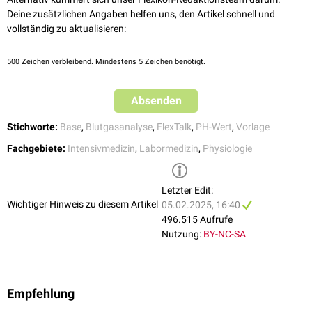
respiratorische Alkalose
, wenn der pCO
erniedrigt ist.
2
Deine zusätzlichen Angaben helfen uns, den Artikel schnell und
Ein Überschuss an Basen, der mit einer Säure ausgeglichen werden
vollständig zu aktualisieren:
muss, wird als
positiver
Base Excess bezeichnet. Umgekehrt wird ein
Mangel an Basen als
negativer
Base Excess (Basendefizit) bezeichnet
500
Zeichen verbleibend. Mindestens 5 Zeichen benötigt.
und ist mit einem "-" (minus) gekennzeichnet.
Absenden
Stichworte:
Base
,
Blutgasanalyse
,
FlexTalk
,
PH-Wert
,
Vorlage
Fachgebiete:
Intensivmedizin
,
Labormedizin
,
Physiologie
Letzter Edit:
Wichtiger Hinweis zu diesem Artikel
05.02.2025, 16:40
496.515 Aufrufe
Nutzung:
BY-NC-SA
Empfehlung