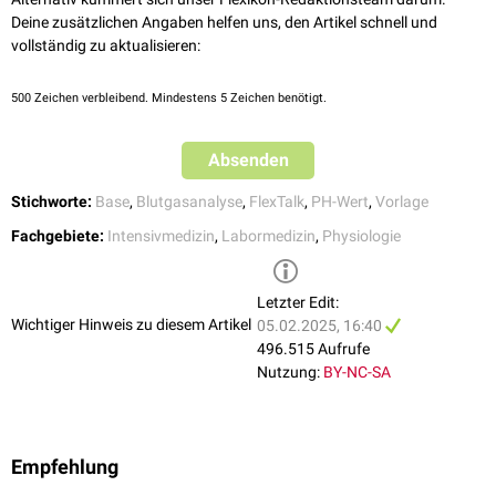
respiratorische Alkalose
, wenn der pCO
erniedrigt ist.
2
Deine zusätzlichen Angaben helfen uns, den Artikel schnell und
Ein Überschuss an Basen, der mit einer Säure ausgeglichen werden
vollständig zu aktualisieren:
muss, wird als
positiver
Base Excess bezeichnet. Umgekehrt wird ein
Mangel an Basen als
negativer
Base Excess (Basendefizit) bezeichnet
500
Zeichen verbleibend. Mindestens 5 Zeichen benötigt.
und ist mit einem "-" (minus) gekennzeichnet.
Absenden
Stichworte:
Base
,
Blutgasanalyse
,
FlexTalk
,
PH-Wert
,
Vorlage
Fachgebiete:
Intensivmedizin
,
Labormedizin
,
Physiologie
Letzter Edit:
Wichtiger Hinweis zu diesem Artikel
05.02.2025, 16:40
496.515 Aufrufe
Nutzung:
BY-NC-SA
Empfehlung