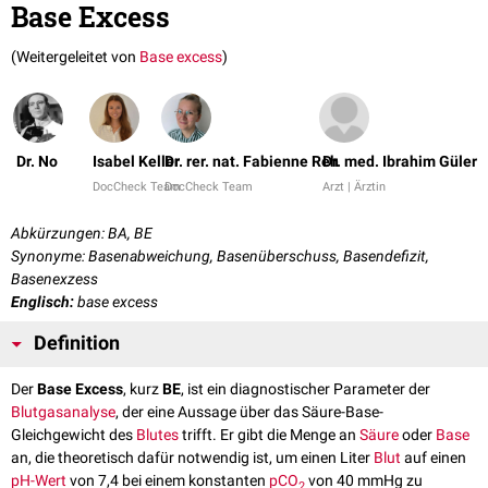
Base Excess
(Weitergeleitet von
Base excess
)
Dr. No
Isabel Keller
Dr. rer. nat. Fabienne Reh
Dr. med. Ibrahim Güler
DocCheck Team
DocCheck Team
Arzt | Ärztin
Abkürzungen: BA, BE
Synonyme: Basenabweichung, Basenüberschuss, Basendefizit,
Basenexzess
Englisch:
base excess
Definition
Der
Base Excess
, kurz
BE
, ist ein diagnostischer Parameter der
Blutgasanalyse
, der eine Aussage über das Säure-Base-
Gleichgewicht des
Blutes
trifft. Er gibt die Menge an
Säure
oder
Base
an, die theoretisch dafür notwendig ist, um einen Liter
Blut
auf einen
pH-Wert
von 7,4 bei einem konstanten
pCO
von 40 mmHg zu
2