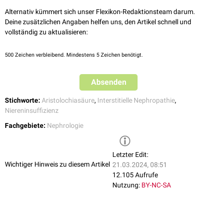
Auch in bestimmten, chinesischen
Phytopharmaka
wurden
[
1
]
Verunreinigungen mit der giftigen Aristolochiasäure nachgewiesen.
Alternativ kümmert sich unser Flexikon-Redaktionsteam darum.
Deine zusätzlichen Angaben helfen uns, den Artikel schnell und
vollständig zu aktualisieren:
500
Zeichen verbleibend. Mindestens 5 Zeichen benötigt.
Absenden
Stichworte:
Aristolochiasäure
,
Interstitielle Nephropathie
,
Niereninsuffizienz
Fachgebiete:
Nephrologie
Letzter Edit:
Wichtiger Hinweis zu diesem Artikel
21.03.2024, 08:51
12.105 Aufrufe
Nutzung:
BY-NC-SA