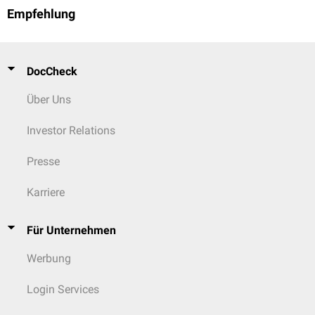
Empfehlung
DocCheck
Über Uns
Investor Relations
Presse
Karriere
Für Unternehmen
Werbung
Login Services