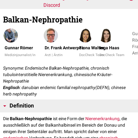
Discord
Balkan-Nephropathie
Gu
Röm
Fr
Gunnar Römer
Dr. Frank Antwerpes
Fiona Walter
Inga Haas
An
Medizinjournalist/in
Arzt | Ärztin
DocCheck Team
DocCheck Team
+ 3
Synonyme: Endemische Balkan-Nephropathie, chronisch
tubulointerstitielle Niere­nerkrankung, chinesische Kräuter-
Nephropathie
Englisch
: danubian endemic familial nephropathy(DEFN), chinese
herb nephropathy
Definition
Die
Balkan-Nephropathie
ist eine Form der
Nierenerkrankung
, die
ausschließlich auf der Balkanhalbinsel im Bereich der Donau und
einigen ihrer Seitentäler auftritt. Man spricht daher von einer