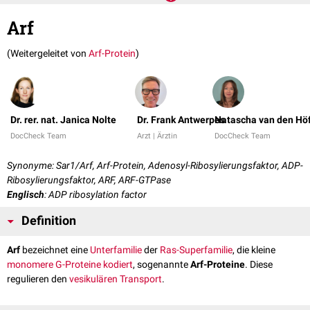
Arf
(Weitergeleitet von
Arf-Protein
)
Dr. rer. nat. Janica Nolte
Dr. Frank Antwerpes
Natascha van den Hö
DocCheck Team
Arzt | Ärztin
DocCheck Team
Synonyme: Sar1/Arf, Arf-Protein, Adenosyl-Ribosylierungsfaktor, ADP-
Ribosylierungsfaktor, ARF, ARF-GTPase
Englisch
: ADP ribosylation factor
Definition
Arf
bezeichnet eine
Unterfamilie
der
Ras-Superfamilie
, die kleine
monomere
G-Proteine
kodiert
, sogenannte
Arf-Proteine
. Diese
regulieren den
vesikulären Transport
.