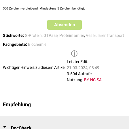
500
Zeichen verbleibend. Mindestens 5 Zeichen benötigt.
Absenden
Stichworte:
G-Protein
,
GTPase
,
Proteinfamilie
,
Vesikulärer Transport
Einige Arf-Proteine werden
myristolyiert
und können über diese
Modifikation
in der Membran verankert werden. Dieser
Lipidanker
ist
Fachgebiete:
Biochemie
wichtig für die Rekrutierung zu bestimmten
Zellorganellen
, wie z.B. dem
endoplasmatischen Retikulum
(ER).
Letzter Edit:
Wichtiger Hinweis zu diesem Artikel
21.03.2024, 08:49
3.504 Aufrufe
Nutzung:
BY-NC-SA
Empfehlung
DocCheck