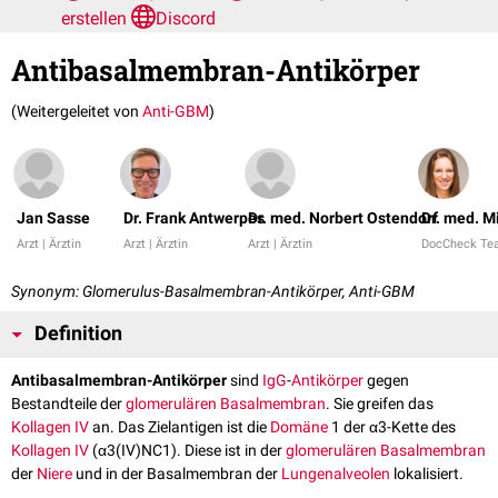
erstellen
Discord
Antibasalmembran-Antikörper
(Weitergeleitet von
Anti-GBM
)
Jan Sasse
Dr. Frank Antwerpes
Dr. med. Norbert Ostendorf
Dr. med. 
Arzt | Ärztin
Arzt | Ärztin
Arzt | Ärztin
DocCheck Te
Synonym: Glomerulus-Basalmembran-Antikörper, Anti-GBM
Definition
Antibasalmembran-Antikörper
sind
IgG
-
Antikörper
gegen
Bestandteile der
glomerulären Basalmembran
. Sie greifen das
Kollagen IV
an. Das Zielantigen ist die
Domäne
1 der α3-Kette des
Kollagen IV
(α3(IV)NC1). Diese ist in der
glomerulären
Basalmembran
der
Niere
und in der Basalmembran der
Lungenalveolen
lokalisiert.