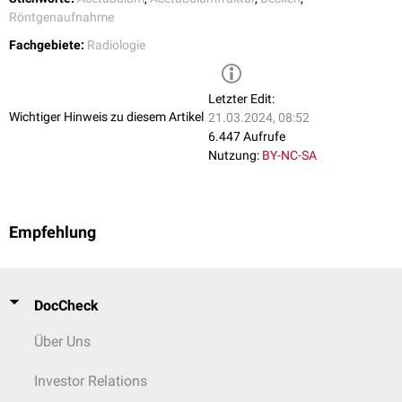
Vordere Schrägaufnahme: Hinterer Pfannenrand und Linea
Röntgenaufnahme
ilioischiadica müssen erfasst sein. Das Foramen obturatum muss gut
Fachgebiete:
Radiologie
erkennbar sein.
Letzter Edit:
Wichtiger Hinweis zu diesem Artikel
21.03.2024, 08:52
6.447 Aufrufe
Nutzung:
BY-NC-SA
Empfehlung
DocCheck
Über Uns
Investor Relations