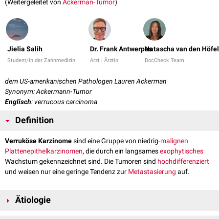
(Weitergeleitet von
Ackerman-Tumor
)
Jielia Salih
Dr. Frank Antwerpes
Natascha van den Höfel
Student/in der Zahnmedizin
Arzt | Ärztin
DocCheck Team
dem US-amerikanischen Pathologen Lauren Ackerman
Synonym: Ackermann-Tumor
Englisch
: verrucous carcinoma
Definition
Verruköse Karzinome
sind eine Gruppe von niedrig-
malignen
Plattenepithelkarzinomen
, die durch ein langsames
exophytisches
Wachstum gekennzeichnet sind. Die Tumoren sind
hochdifferenziert
und weisen nur eine geringe Tendenz zur
Metastasierung
auf.
Ätiologie
Die genaue
Ätiologie
ist bislang (2024) ungeklärt. Es besteht eine starke