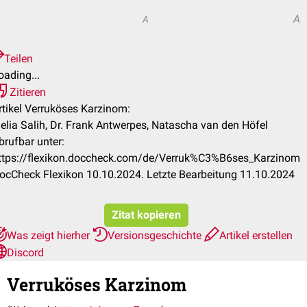
A
A
Teilen
oading...
Zitieren
rtikel Verruköses Karzinom:
ielia Salih, Dr. Frank Antwerpes, Natascha van den Höfel
brufbar unter:
ttps://flexikon.doccheck.com/de/Verruk%C3%B6ses_Karzinom
ocCheck Flexikon 10.10.2024. Letzte Bearbeitung 11.10.2024
Zitat kopieren
Was zeigt hierher
Versionsgeschichte
Artikel erstellen
Discord
Verruköses Karzinom