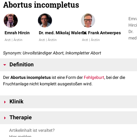
Abortus incompletus
Emr
Hirci
Dr.
Emrah Hircin
Dr. med. Mikolaj Walensi
Dr. Frank Antwerpes
med
Arzt | Ärztin
Arzt | Ärztin
Arzt | Ärztin
Miko
Wale
Synonym: Unvollständiger Abort, Inkompletter Abort
+ 1
Definition
Der
Abortus incompletus
ist eine Form der
Fehlgeburt
, bei der die
Fruchtanlage nicht komplett ausgestoßen wird.
Klinik
Bei einem Abortus incompletus besteht eine in der Regel starke
vaginale
Therapie
Blutung
mit ziehenden
wehenartigen
Schmerzen. Häufig ist der Fetus
bereits abgestoßen worden, es befinden sich jedoch Teile der
Plazenta
Die Therapie eines Abortus incompletus besteht in einer zeitnah
Artikelinhalt ist veraltet?
und
Eihäute
im
Uterus
.
durchgeführten
Kürettage
zur Abtragung bestehender
Hier melden