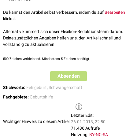
Die Uterusgröße ist nicht normgerecht. In der
Sonographie
ist keine
Schwangerschaftsreste.
intakte
Schwangerschaft
festzustellen. Das
HCG
kann noch
Zu beachten ist, dass unter der Kürettage in diesem Zustand eine
Du kannst den Artikel selbst verbessern, indem du auf
Bearbeiten
niedrignormal sein oder ist bereits abgefallen.
erhöhte Komplikationsträchtigkeit besteht. Die Kürettage muss daher
klickst.
Ein Abortus incompletus kann bei Ausbleiben einer adäquaten Therapie
schonend aber dennoch effektiv erfolgen. Vor der operativen Kürettage
durch Kürettage zu Komplikationen führen. Dazu zählen:
kann ein sogenanntes Priming mit
Prostaglandinen
erfolgen (regt die
Alternativ kümmert sich unser Flexikon-Redaktionsteam darum.
Abstoßung an). Nach der Kürettage wird zur Tonisierung des Uterus die
Deine zusätzlichen Angaben helfen uns, den Artikel schnell und
persistierende vaginale Blutung
Gabe von
Oxytocin
erfolgen.
vollständig zu aktualisieren:
aufsteigende
Infektion
(
Endometritis
,
Adnexitis
)
maligne
Entartung der Eihäute (z.B.
Chorionkarzinom
)
Eine
Rhesusprophylaxe
ist bei
rhesusnegativen
Müttern durchzuführen.
500
Zeichen verbleibend. Mindestens 5 Zeichen benötigt.
Absenden
Stichworte:
Fehlgeburt
,
Schwangerschaft
Fachgebiete:
Geburtshilfe
Letzter Edit:
Wichtiger Hinweis zu diesem Artikel
26.01.2013, 22:50
71.436 Aufrufe
Nutzung:
BY-NC-SA