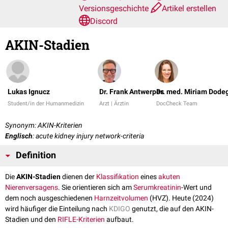
Versionsgeschichte
Artikel erstellen
Discord
AKIN-Stadien
Lukas Ignucz
Dr. Frank Antwerpes
Dr. med. Miriam Dode
Student/in der Humanmedizin
Arzt | Ärztin
DocCheck Team
Synonym: AKIN-Kriterien
Englisch
: acute kidney injury network-criteria
Definition
Die
AKIN-Stadien
dienen der
Klassifikation
eines
akuten
Nierenversagens
. Sie orientieren sich am
Serumkreatinin
-Wert und
dem noch ausgeschiedenen
Harnzeitvolumen
(HVZ). Heute (2024)
wird häufiger die Einteilung nach
KDIGO
genutzt, die auf den AKIN-
Stadien und den
RIFLE-Kriterien
aufbaut.