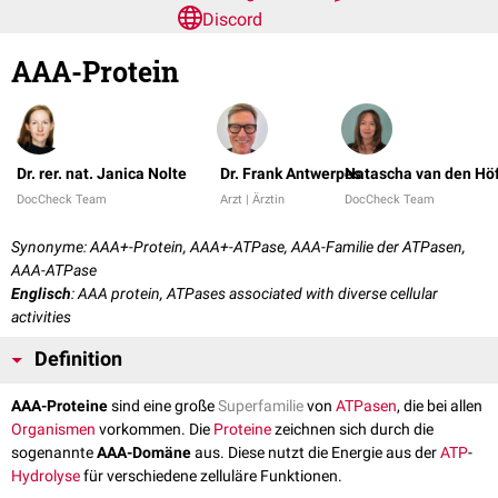
Discord
AAA-Protein
Dr. rer. nat. Janica Nolte
Dr. Frank Antwerpes
Natascha van den Hö
DocCheck Team
Arzt | Ärztin
DocCheck Team
Synonyme: AAA+-Protein, AAA+-ATPase, AAA-Familie der ATPasen,
AAA-ATPase
Englisch
: AAA protein, ATPases associated with diverse cellular
activities
Definition
AAA-Proteine
sind eine große
Superfamilie
von
ATPasen
, die bei allen
Organismen
vorkommen. Die
Proteine
zeichnen sich durch die
sogenannte
AAA-Domäne
aus. Diese nutzt die Energie aus der
ATP
-
Hydrolyse
für verschiedene zelluläre Funktionen.