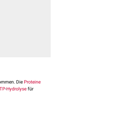
ommen. Die
Proteine
TP
-
Hydrolyse
für
engl. für ATPasen, die mit