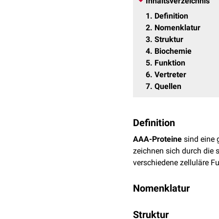
Inhaltsverzeichnis
1
Definition
2
Nomenklatur
3
Struktur
4
Biochemie
5
Funktion
6
Vertreter
7
Quellen
Definition
AAA-Proteine
sind eine
zeichnen sich durch die
verschiedene zelluläre F
Nomenklatur
AAA ist eine
Akronym
und
Struktur
verschiedenen zellulären 