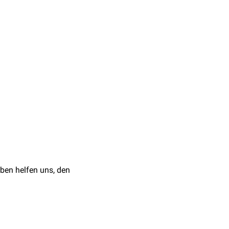
mäne besteht aus etwa
 es den AAA-Proteinen,
ysiert
straterkennung
und
i einen Doppelring mit
 an der Schnittstelle
ol 2007
proteins
, Annu Rev
ol 2005
ben helfen uns, den