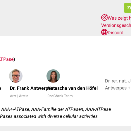
Z
Was zeigt 
Versionsgesch
Discord
ATPase
)
Dr. rer. nat.
Antwer
e
Dr. Frank Antwerpes
Natascha van den Höfel
Arzt | Ärztin
DocCheck Team
, AAA+-ATPase, AAA-Familie der ATPasen, AAA-ATPase
Pases associated with diverse cellular activities