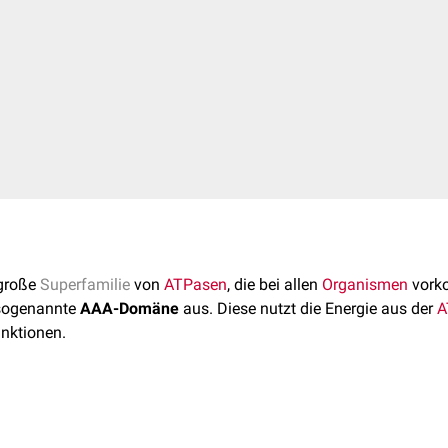
 große
Superfamilie
von
ATPasen
, die bei allen
Organismen
vork
 sogenannte
AAA-Domäne
aus. Diese nutzt die Energie aus der
A
unktionen.
 steht für "ATPases associated with diverse cellular activities" (
Aktivitäten assoziiert sind).