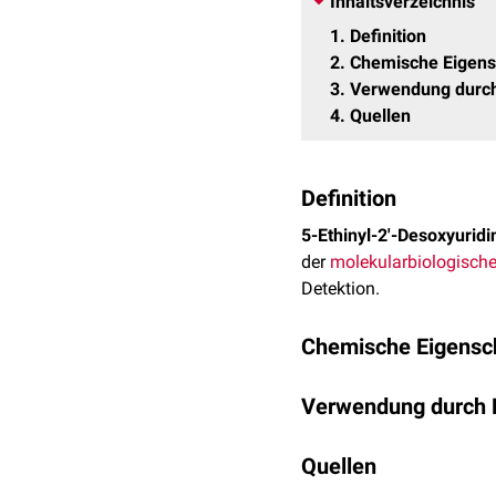
Inhaltsverzeichnis
1
Definition
2
Chemische Eigens
3
Verwendung durch
4
Quellen
Definition
5-Ethinyl-2'-Desoxyuridi
der
molekularbiologisch
Detektion.
Chemische Eigensc
EdU hat die
Summenform
Verwendung durch P
Desoxyribose
, die mit e
(Kohlenwasserstoff mit 
EdU kann zur Verfolgung
Quellen
Zeitraum in hoher Konzen