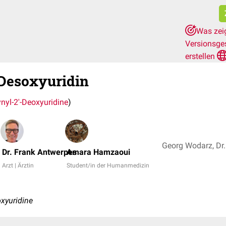
Was zeig
Versionsge
erstellen
-Desoxyuridin
ynyl-2'-Deoxyuridine
)
Dr. Frank Antwerpes
Amara Hamzaoui
Arzt | Ärztin
Student/in der Humanmedizin
oxyuridine