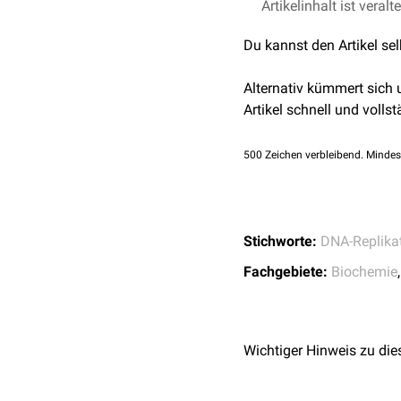
DNA-Polymerasen
anstel
Artikelinhalt ist veralt
Cavanagh, B. L., Walke
Molecules (Basel, Sw
Die Detektion erfolgt du
Du kannst den Artikel se
Hua H, Kearsey SE.
Mo
Durch
Kupfer
-
katalysiert
Nucleic Acids Res. 20
Fluoreszenzmikroskop
de
Alternativ kümmert sich
In früheren Varianten d
Artikel schnell und vollst
welches jedoch Antikörpe
verwendeten Farbstoffe, 
500
Zeichen verbleibend. Mindes
Stichworte:
DNA-Replika
Fachgebiete:
Biochemie
Wichtiger Hinweis zu die