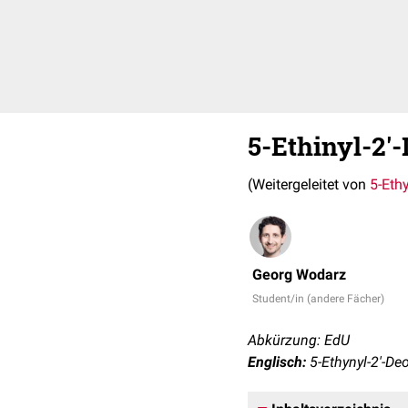
5-Ethinyl-2'
(Weitergeleitet von
5-Eth
Georg Wodarz
Student/in (andere Fächer)
Abkürzung: EdU
Englisch:
5-Ethynyl-2'-De