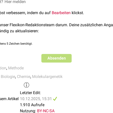
le von
Thymidin
in die DNA eingebaut.
et?
r, T., Norazit, A. & Meedeniya, A. C.
Hier melden
Thymidine analogues for tr
itzerland) 16, 7980-7993, doi:10.3390/molecules16097980 (201
rch Zugabe eines
fluoreszierenden
Farbstoffs, der
kovalent
mit e
lbst verbessern, indem du auf
Bearbeiten
klickst.
nitoring DNA replication in fission yeast by incorporation of 5-
e
Click-Chemie
bindet das Azid an die Alkingruppe. Die DNA kan
11;39(9):e60.
tektiert werden.
 unser Flexikon-Redaktionsteam darum. Deine zusätzlichen Anga
ieses Assays wurde das Nukleosidanalogon
5-Brom-2'-Desoxyurid
ändig zu aktualisieren:
r zur Detektion benötigte. Antikörper sind wesentlich größer al
weshalb hier zusätzlich die
Denaturierung
der DNA nötig ist.
tens 5 Zeichen benötigt.
Absenden
tion
,
Methode
,
Biologie
,
Chemie
,
Molekulargenetik
Letzter Edit:
sem Artikel
10.12.2025, 15:31
1.910 Aufrufe
Nutzung:
BY-NC-SA