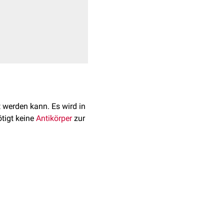
 werden kann. Es wird in
tigt keine
Antikörper
zur
ol. Es besteht aus einer
st eine
Alkingruppe
über einen definierten
der hohen Spezifität der