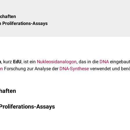
chaften
 Proliferations-Assays
n
, kurz
EdU
, ist ein
Nukleosidanalogon
, das in die
DNA
eingebaut
en
Forschung zur Analyse der
DNA-Synthese
verwendet und benö
haften
el
C
H
N
O
und besitzt ein
Molekulargewicht
von 252,23 g/m
11
12
2
5
roliferations-Assays
inem
Thyminanalogon
verbunden ist. Wichtig für seine Funktion i
Dreifachbindung).
 der
Replikation
verwendet werden. Das Nukleosidanalogon wird 
tration zu kultivierten Zellen hinzugegeben. Diese werden trotz 