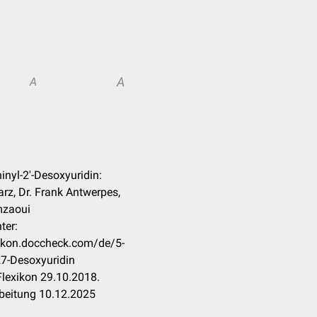
A
A
hinyl-2'-Desoxyuridin:
rz, Dr. Frank Antwerpes,
zaoui
ter:
xikon.doccheck.com/de/5-
27-Desoxyuridin
lexikon 29.10.2018.
rbeitung 10.12.2025