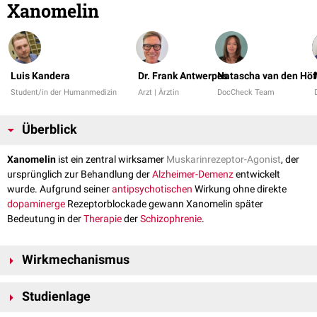
Xanomelin
Luis Kandera
Dr. Frank Antwerpes
Natascha van den Höf
Student/in der Humanmedizin
Arzt | Ärztin
DocCheck Team
Überblick
Xanomelin
ist ein zentral wirksamer
Muskarinrezeptor-Agonist
, der
ursprünglich zur Behandlung der
Alzheimer-Demenz
entwickelt
wurde. Aufgrund seiner
antipsychotischen
Wirkung ohne direkte
dopaminerge
Rezeptorblockade gewann Xanomelin später
Bedeutung in der
Therapie
der
Schizophrenie
.
Wirkmechanismus
Xanomelin wirkt agonistisch an zentralen
muskarinischen
Studienlage
Acetylcholinrezeptoren
, insbesondere an den
Subtypen
M1
und
M4
, die
im
präfrontalen Kortex
,
Hippocampus
und
Striatum
exprimiert
werden.