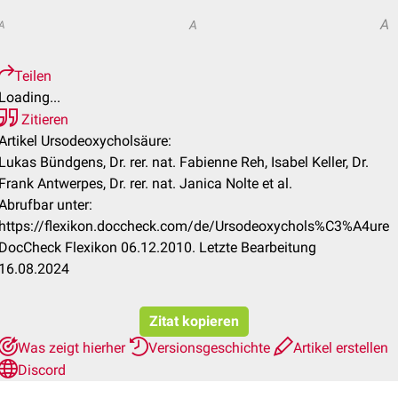
A
A
A
Teilen
Loading...
Zitieren
Artikel Ursodeoxycholsäure:
Lukas Bündgens, Dr. rer. nat. Fabienne Reh, Isabel Keller, Dr.
Frank Antwerpes, Dr. rer. nat. Janica Nolte et al.
Abrufbar unter:
https://flexikon.doccheck.com/de/Ursodeoxychols%C3%A4ure
DocCheck Flexikon 06.12.2010. Letzte Bearbeitung
16.08.2024
Zitat kopieren
Was zeigt hierher
Versionsgeschichte
Artikel erstellen
Discord