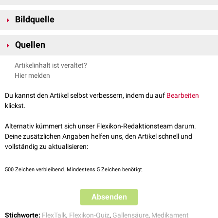
Bildquelle
Bildquelle Podcast: @africa-images:
©
Canva Freie Medien
Quellen
Bildquelle für Flexikon-Quiz: © Arya Kratos /
pexels
Karow, Langroth; Allgemeine und spezielle Pharmakologie, 17. Aufl.;
Artikelinhalt ist veraltet?
S. 441
FlexTalk - Die Galle
Hier melden
®
Fachinfo Ursofalk
Du kannst den Artikel selbst verbessern, indem du auf
Bearbeiten
klickst.
Alternativ kümmert sich unser Flexikon-Redaktionsteam darum.
Deine zusätzlichen Angaben helfen uns, den Artikel schnell und
vollständig zu aktualisieren:
500
Zeichen verbleibend. Mindestens 5 Zeichen benötigt.
Absenden
Stichworte:
FlexTalk
,
Flexikon-Quiz
,
Gallensäure
,
Medikament