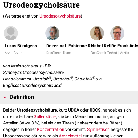
Ursodeoxycholsäure
(Weitergeleitet von
Ursodesoxycholsäure
)
Lukas Bündgens
Dr. rer. nat. Fabienne Reh
Isabel Keller
Dr. Frank Ant
Arzt | Ärztin
DocCheck Team
DocCheck Team
Arzt | Ärztin
von lateinisch: ursus - Bär
Synonym: Ursodesoxycholsäure
®
®
®
Handelsnamen: Ursofalk
, Ursochol
, Cholofalk
u.a.
Englisch:
ursodeoxycholic acid
Definition
Bei der
Ursodeoxycholsäure
, kurz
UDCA
oder
UDCS
, handelt es sich
um eine tertiäre
Gallensäure
, die beim Menschen nur in geringen
Anteilen (etwa 3 %), bei einigen Tieren (insbesondere bei Bären)
dagegen in hoher
Konzentration
vorkommt.
Synthetisch
hergestellte
Ursodeoxycholsäure wird als
Arzneimittel
zur Auflösung kleiner