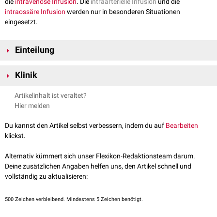
die
intravenöse Infusion
. Die
intraarterielle Infusion
und die
intraossäre Infusion
werden nur in besonderen Situationen
eingesetzt.
Einteilung
Infusionen können nach verschiedenen Aspekten eingeteilt werden.
Klinik
...nach Zugangsweg
Die Gabe von Infusionen zu therapeutischen Zwecken ist das
Artikelinhalt ist veraltet?
intravenöse Infusion
Aufgabenfeld der
Infusionstherapie
. Für die Infusionstherapie steht ein
Hier melden
intraarterielle Infusion
große Auswahl von
Infusionslösungen
zur Verfügung, die sehr
subkutane Infusion
unterschiedliche Aufgaben haben. Sie dienen unter anderem:
Du kannst den Artikel selbst verbessern, indem du auf
Bearbeiten
intraossäre Infusion
als Trägerlösung für Arzneimittelgaben (z.B.
Kochsalzlösung
)
klickst.
rektale Infusion
zur
parenteralen Ernährung
zur
Flüssigkeitssubstitution
Alternativ kümmert sich unser Flexikon-Redaktionsteam darum.
...nach Infusionsdauer
Deine zusätzlichen Angaben helfen uns, den Artikel schnell und
Infusionen werden über einen zentralen oder peripheren Zugang, zum
Kurzinfusion
vollständig zu aktualisieren:
Beispiel einen
Venenverweilkatheter
, zugeführt.
Dauerinfusion
bzw. Dauertropfinfusion
Je nach Situation wird eine Infusion auch Mittels eines
Infusomat
...nach Adäquatheit
500
Zeichen verbleibend. Mindestens 5 Zeichen benötigt.
gegeben.
Unterinfusion