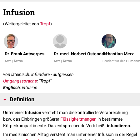
Infusion
(Weitergeleitet von
Tropf
)
Dr. Frank Antwerpes
Dr. med. Norbert Ostendorf
Sebastian Merz
Arzt | Ärztin
Arzt | Ärztin
Student/in der Humanm
von lateinisch: infundere - aufgiessen
Umgangssprache
: "Tropf"
Englisch
: infusion
Definition
Unter einer
Infusion
versteht man die kontrollierte Verabreichung
bzw. das Einbringen größerer
Flüssigkeitmengen
in bestimmte
Körperkompartimente. Das entsprechende Verb heißt
infundieren
.
Im medizinischen Alltag versteht man unter einer Infusion in der Regel