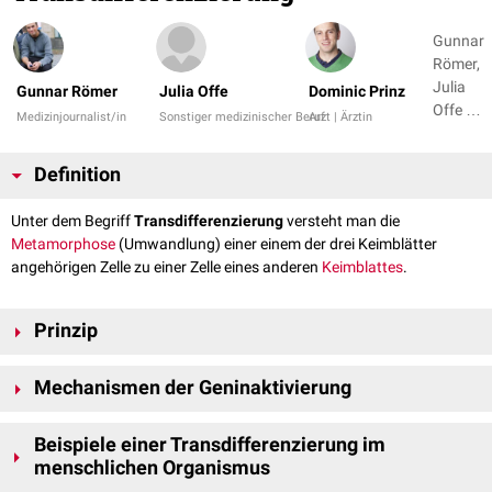
Gunnar
Römer,
Julia
Gunnar Römer
Julia Offe
Dominic Prinz
Offe +
Medizinjournalist/in
Sonstiger medizinischer Beruf
Arzt | Ärztin
1
Definition
Unter dem Begriff
Transdifferenzierung
versteht man die
Metamorphose
(Umwandlung) einer einem der drei Keimblätter
angehörigen Zelle zu einer Zelle eines anderen
Keimblattes
.
Prinzip
Es kommt im Rahmen der Transdifferenzierung einer Zelle auf
Mechanismen der Geninaktivierung
molekularbiologischer Ebene zu einer vollkommenen Umänderung der
Genexpression
. Es werden völlig andere Genabschnitte repliziert und
bei der
Histondeacetylierung
wird eine
Acetylgruppe
vom
Histon
schlussendlich vollkommen andere Proteine synthetisiert. Die
Beispiele einer Transdifferenzierung im
entfernt, was seine Affinität zu den
Phosphatgruppen
der
DNA
Abschaltung bisher aktiver Gene erfolgt dabei hauptsächlich durch die
menschlichen Organismus
erhöht. Dadurch wird die Bindungsfähigkeit von
Prozesse der
Histondeacetylierung
oder der
Methylierung
der