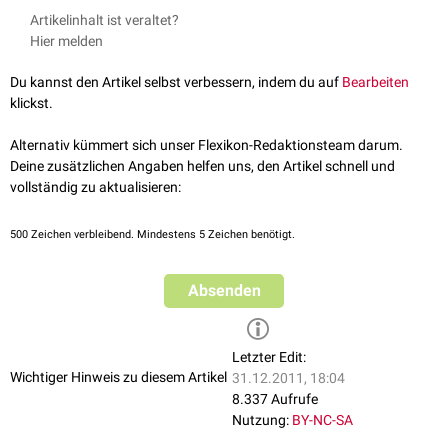
Transkriptionsfaktoren
an die DNA erniedrigt, was zu einer Hemmung
Barrett-Ösophagus
: Umwandlung von Epithelzellen in
Muzin
-
entsprechenden DNA-Abschnitte. Um eine Transdifferenzierung
Artikelinhalt ist veraltet?
der
Genexpression
an diesem Punkt führt.
produzierende Darmzellen (
intestinale Metaplasie
). Hierbei besteht
vollständig ablaufen zu lassen, muss sich die Aktivität von vielen
Hier melden
die
Methylierung
funktioniert im Prinzip genauso, nur dass sich hier
eine fakultative
Entartungsgefahr
(Ausbildung eines
tausend Genabschnitten verändern, da das Genexpressionsmuster der
eine
Methylgruppe
an einen DNA-Abschnitt heftet und somit zu einer
Adenokarzinoms
)
umgewandelten Zelle in der Regel in großen Teilen anders ist.
Du kannst den Artikel selbst verbessern, indem du auf
Bearbeiten
Inaktivierung führt
Bildung von
Leukoplakien
(Umwandlung von
Mundschleimhautzellen
klickst.
zu
Präkanzerosen
mit der Gefahr eines
Plattenepithelkarzinoms
)
Alternativ kümmert sich unser Flexikon-Redaktionsteam darum.
Deine zusätzlichen Angaben helfen uns, den Artikel schnell und
vollständig zu aktualisieren:
500
Zeichen verbleibend. Mindestens 5 Zeichen benötigt.
Absenden
Letzter Edit:
Wichtiger Hinweis zu diesem Artikel
31.12.2011, 18:04
8.337 Aufrufe
Nutzung:
BY-NC-SA