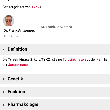
(Weitergeleitet von
TYK2
)
Dr. Frank Antwerpes
Dr. Frank Antwerpes
Arzt | Ärztin
Definition
Die
Tyrosinkinase 2
, kurz
TYK2
, ist eine
Tyrosinkinase
aus der Familie
der
Januskinasen
.
Genetik
Die Tyrosinkinase 2 wird durch das Gen TYK2 auf
Chromosom 19
am
Funktion
Genlokus
19p13.2 kodiert.
Die Tyrosinkinase 2 ist wie andere Januskinasen mit den
Pharmakologie
zytoplasmatischen
Domänen
von
Zytokinrezeptoren
des Typs 1 und 2
assoziiert und sorgt dadurch für die intrazelluläre Weiterleitung von