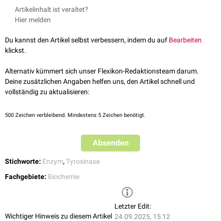
Die Tyrosinkinase 2 kann durch den
JAK-Inhibitor
Deucravacitinib
Artikelinhalt ist veraltet?
Entzündungssignalen. Das Enzym ist in die
Signalwege
von
IFN-α
und
pharmakologisch gehemmt werden.
Hier melden
IFN-β
sowie
IL-12
involviert. Darüber hinaus beeinflusst es die
Signaltransduktion
von
IL-6
,
IL-10
und
IL-23
.
Du kannst den Artikel selbst verbessern, indem du auf
Bearbeiten
klickst.
Alternativ kümmert sich unser Flexikon-Redaktionsteam darum.
Deine zusätzlichen Angaben helfen uns, den Artikel schnell und
vollständig zu aktualisieren:
500
Zeichen verbleibend. Mindestens 5 Zeichen benötigt.
Absenden
Stichworte:
Enzym
,
Tyrosinase
Fachgebiete:
Biochemie
Letzter Edit:
Wichtiger Hinweis zu diesem Artikel
24.09.2025, 15:12