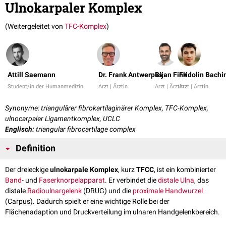
Ulnokarpaler Komplex
(Weitergeleitet von
TFC-Komplex
)
Attill Saemann
Dr. Frank Antwerpes
Bijan Fink
Fridolin Bachi
Student/in der Humanmedizin
Arzt | Ärztin
Arzt | Ärztin
Arzt | Ärztin
Synonyme: triangulärer fibrokartilaginärer Komplex, TFC-Komplex,
ulnocarpaler Ligamentkomplex, UCLC
Englisch:
triangular fibrocartilage complex
Definition
Der dreieckige
ulnokarpale Komplex
, kurz
TFCC
, ist ein kombinierter
Band
- und
Faserknorpelapparat
. Er verbindet die
distale
Ulna
, das
distale
Radioulnargelenk
(DRUG) und die
proximale
Handwurzel
(Carpus). Dadurch spielt er eine wichtige Rolle bei der
Flächenadaption und Druckverteilung im ulnaren Handgelenkbereich.