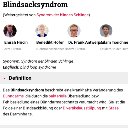
Blindsacksyndrom
(Weitergeleitet von
Syndrom der blinden Schlinge
)
Emrah Hircin
Benedikt Hofer
Dr. Frank Antwerpes
Adam Tseichne
Arzt | Ärztin
Nichtmedizinischer Beruf
Arzt | Ärztin
Student/in der Hu
Synonym: Syndrom der blinden Schlinge
Englisch:
blind loop syndrome
Definition
Das
Blindsacksyndrom
beschreibt eine krankhafte Veränderung des
Dünndarms
, die durch die
bakterielle
Übersiedlung bzw.
Fehlbesiedlung eines Dünndarmabschnitts verursacht wird. Sie ist die
Folge einer Blindsackbildung oder
Divertikelausstülpung
mit
Stase
des Darminhalts.