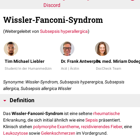
Discord
Wissler-Fanconi-Syndrom
(Weitergeleitet von
Subsepsis hyperallergica
)
Tim Michael Liebler
Dr. Frank Antwerpes
Dr. med. Miriam Dode
Student/in der Humanmedizin
Arzt | Ärztin
DocCheck Team
Synonyme: Wissler-Syndrom, Subsepsis hyperergica, Subsepsis
allergica, Subsepsis allergica Wissler
Definition
Das
Wissler-Fanconi-Syndrom
ist eine seltene
rheumatische
Erkrankung, die sich initial ähnlich wie eine
Sepsis
präsentiert.
Klinisch stehen
polymorphe
Exantheme
,
rezidivierendes
Fieber
, eine
Leukozytose
sowie
Gelenkschmerzen
im Vordergrund.