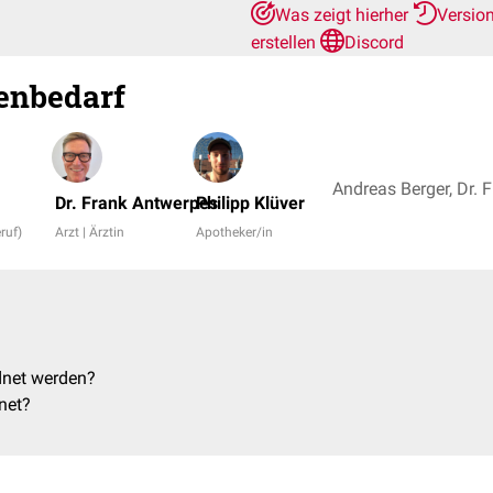
Was zeigt hierher
Versio
erstellen
Discord
enbedarf
Dr. Frank Antwerpes
Philipp Klüver
ruf)
Arzt | Ärztin
Apotheker/in
dnet werden?
net?