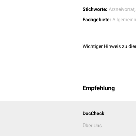
möglich. Hier finden s
Stichworte:
Arzneivorrat
Nummer 7:
Hilfsmitte
Fachgebiete:
Allgemein
Nummer 8: Impfstoff
Nummer 9: Sprechstu
Für Impfstoffe wird ein
verwendet. Auf der Rück
Wichtiger Hinweis zu die
Empfehlung
DocCheck
Über Uns