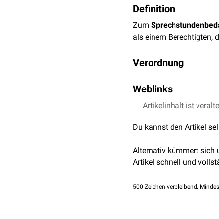
Definition
Zum
Sprechstundenbed
als einem Berechtigten, 
Verordnung
Gedacht ist, dass eine
Pr
Weblinks
Sprechstundenbedarf ord
Artikelinhalt ist veralt
SSB-Verzeichnis der K
Was darf verordnet wer
Sachverzeichnis übe
Du kannst den Artikel se
Was eine Arztpraxis als 
Sprechstundenbedarf
hierfür sind die kassenä
Alternativ kümmert sich
die hierfür eingesetzten
Artikel schnell und vollst
Bei Impfstoffen dürfen n
500
Zeichen verbleibend. Mindes
Wie wird verordnet?
Für den Sprechstundenbe
Verordnung durch die Pr