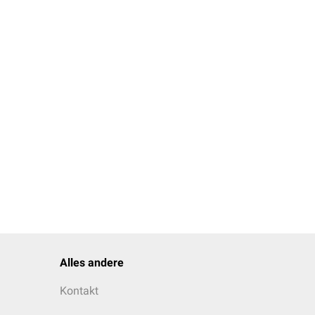
zulasten der
GKV
.
erordnungsfeld
theke
gesetzt.
Alles andere
Kontakt