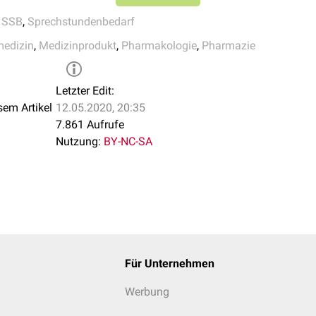
ich auch anzukreuzende Nummern wie auf den normalen
Rezepten
,
SSB
,
Sprechstundenbedarf
l
medizin
,
Medizinprodukt
,
Pharmakologie
,
Pharmazie
e
ndenbedarf (sofern nicht Nummer 7 oder Nummer 8)
 Sprechstundenbedarf mit dem Wasserzeichen "Impfstoffe" im V
Letzter Edit:
seite werden die Stempel der
Arztpraxis
und der beliefernden
Apo
sem Artikel
12.05.2020, 20:35
7.861 Aufrufe
Nutzung:
BY-NC-SA
Für Unternehmen
Werbung