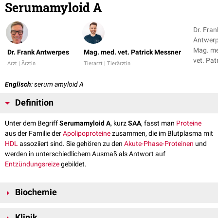
Serumamyloid A
Dr. Fran
Antwerp
Mag. m
Dr. Frank Antwerpes
Mag. med. vet. Patrick Messner
vet. Pat
Arzt | Ärztin
Tierarzt | Tierärztin
Messne
Englisch
: serum amyloid A
Definition
Unter dem Begriff
Serumamyloid A
, kurz
SAA
, fasst man
Proteine
aus der Familie der
Apolipoproteine
zusammen, die im Blutplasma mit
HDL
assoziiert sind. Sie gehören zu den
Akute-Phase-Proteinen
und
werden in unterschiedlichem Ausmaß als Antwort auf
Entzündungsreize
gebildet.
Biochemie
Serumamyloid A kommt in verschiedenen
Isoformen
vor, die als SAA1 bis
Klinik