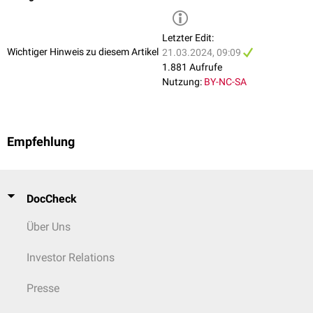
Letzter Edit:
Wichtiger Hinweis zu diesem Artikel
21.03.2024, 09:09
4
Sema-4A
Wirbeltiere
Transmembranproteine
1.881 Aufrufe
Sema-4B
Nutzung:
BY-NC-SA
Sema-4C
Sema-4D
Sema-4E
Sema-4F
Empfehlung
Sema-4G
DocCheck
5
Sema-5A
Wirbeltiere:
Transmembranproteine
Sema-5B
Sema-5A
Über Uns
Sema-5c
und 5B
Wirbellose:
Investor Relations
Sema-5c
Presse
6
Sema-6A
Wirbeltiere
Transmembranproteine