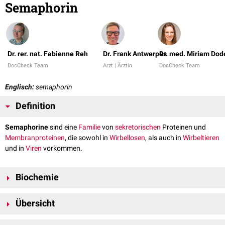
Semaphorin
Dr. rer. nat. Fabienne Reh
Dr. Frank Antwerpes
Dr. med. Miriam Do
DocCheck Team
Arzt | Ärztin
DocCheck Team
Englisch:
semaphorin
Definition
Semaphorine
sind eine
Familie
von
sekretorischen
Proteinen und
Membranproteinen
, die sowohl in
Wirbellosen
, als auch in
Wirbeltieren
und in
Viren
vorkommen.
Biochemie
Semaphorine können als
Transmembranproteine
oder sekretorische
Übersicht
Proteine
vorliegen. Die Transmembranproteine besitzen eine
extrazelluläre
Domäne
von etwa 500
Aminosäuren
mit 14 bis 16
Semaphorine können in 8 Klassen unterteilt werden, die sich in ihrem