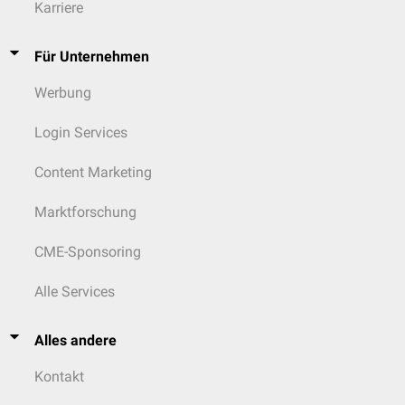
Karriere
Sema-6B
Sema-6C
Sema-6D
Für Unternehmen
Sema-6E
Werbung
7
Sema-7A
Wirbeltiere
GPI
-assoziiert
Login Services
Content Marketing
V
SemaVA
Viren
sekretorische Proteine
SemaVB
Marktforschung
CME-Sponsoring
Alle Services
Alles andere
Kontakt