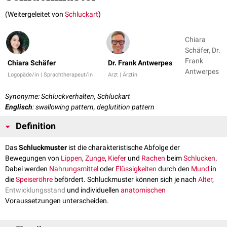
(Weitergeleitet von
Schluckart
)
Chiara
Schäfer, Dr.
Frank
Chiara Schäfer
Dr. Frank Antwerpes
Antwerpes
Logopäde/in | Sprachtherapeut/in
Arzt | Ärztin
Synonyme: Schluckverhalten, Schluckart
Englisch
: swallowing pattern, deglutition pattern
Definition
Das
Schluckmuster
ist die charakteristische Abfolge der
Bewegungen von
Lippen
,
Zunge
,
Kiefer
und
Rachen
beim
Schlucken
.
Dabei werden
Nahrungsmittel
oder
Flüssigkeiten
durch den
Mund
in
die
Speiseröhre
befördert. Schluckmuster können sich je nach
Alter
,
Entwicklungsstand
und individuellen
anatomischen
Voraussetzungen unterscheiden.