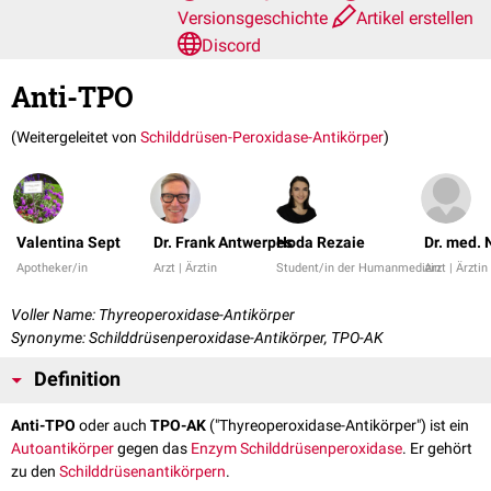
Versionsgeschichte
Artikel erstellen
Discord
Anti-TPO
(Weitergeleitet von
Schilddrüsen-Peroxidase-Antikörper
)
Valentina Sept
Dr. Frank Antwerpes
Hoda Rezaie
Dr. med. 
Apotheker/in
Arzt | Ärztin
Student/in der Humanmedizin
Arzt | Ärztin
Voller Name: Thyreoperoxidase-Antikörper
Synonyme: Schilddrüsenperoxidase-Antikörper, TPO-AK
Definition
Anti-TPO
oder auch
TPO-AK
("Thyreoperoxidase-Antikörper") ist ein
Autoantikörper
gegen das
Enzym
Schilddrüsenperoxidase
. Er gehört
zu den
Schilddrüsenantikörpern
.