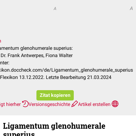
A
A
n
gamentum glenohumerale superius:
, Dr. Frank Antwerpes, Fiona Walter
nter:
lexikon.doccheck.com/de/Ligamentum_glenohumerale_superius
lexikon 13.12.2022. Letzte Bearbeitung 21.03.2024
Zitat kopieren
gt hierher
Versionsgeschichte
Artikel erstellen
Ligamentum glenohumerale
superius