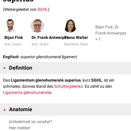
(Weitergeleitet von
SGHL
)
Bijan Fink, Dr.
Frank Antwerpes
Bijan Fink
Dr. Frank Antwerpes
Fiona Walter
+ 1
Arzt | Ärztin
Arzt | Ärztin
DocCheck Team
Englisch
: superior glenohumeral ligament
Definition
Das
Ligamentum glenohumerale superius
, kurz
SGHL
, ist ein
schmales, dünnes Band des
Schultergelenks
. Es zählt zu den
Ligamenta glenohumeralia
.
Anatomie
Das Ligamentum glenohumerale superius hat seinen Ursprung unterhalb
Artikelinhalt ist veraltet?
des
Bizepsankers
am
superioren
Glenoidrand
,
anterosuperioren
Labrum
Hier melden