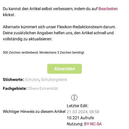
und
Processus coracoideus
. Es verläuft weitgehend parallel zur
langen
Bizepssehne
zum oberen Anteil des
Tuberculum minus
im Bereich des
Du kannst den Artikel selbst verbessern, indem du auf
Bearbeiten
medialen
Rands des
Sulcus intertubercularis humeri
.
klickst.
Das Band verschmilzt
lateral
mit dem
Ligamentum coracohumerale
und
bildet so den
Bizeps-Pulley
des
Rotatorenintervalls
.
Alternativ kümmert sich unser Flexikon-Redaktionsteam darum.
Deine zusätzlichen Angaben helfen uns, den Artikel schnell und
vollständig zu aktualisieren:
500
Zeichen verbleibend. Mindestens 5 Zeichen benötigt.
Absenden
Stichworte:
Schulter
,
Schultergelenk
Fachgebiete:
Obere Extremität
Letzter Edit:
Wichtiger Hinweis zu diesem Artikel
21.03.2024, 08:58
10.221 Aufrufe
Nutzung:
BY-NC-SA