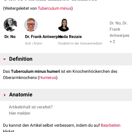
(Weitergeleitet von
Tuberculum minus
)
Dr. No, Dr.
Frank
Antwerpes
Dr. No
Dr. Frank Antwerpes
Hoda Rezaie
+ 2
Arzt | Ärztin
Student/in der Humanmedizin
Definition
Das
Tuberculum minus humeri
ist ein Knochenhöckerchen des
Oberarmknochens (
Humerus
).
Anatomie
Das Tuberculum minus humeri dient als Muskelansatz für den
Musculus
Artikelinhalt ist veraltet?
subscapularis
. Es ist zwar kleiner als das
Tuberculum majus humeri
,
Hier melden
springt aber stärker nach
frontal
hervor. Es zeigt dabei auch in die
Zugrichtung der Sehne des Musculus subscapularis - nach medial. Das
Du kannst den Artikel selbst verbessern, indem du auf
Bearbeiten
Tuberculum minus liegt
anterior
des Tuberculum majus.
klickst.