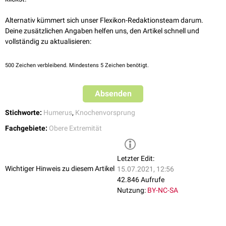
Zwischen dem Tuberculum minus und dem Tuberculum majus verläuft
der
Sulcus intertubercularis
.
Alternativ kümmert sich unser Flexikon-Redaktionsteam darum.
Deine zusätzlichen Angaben helfen uns, den Artikel schnell und
vollständig zu aktualisieren:
500
Zeichen verbleibend. Mindestens 5 Zeichen benötigt.
Absenden
Stichworte:
Humerus
,
Knochenvorsprung
Fachgebiete:
Obere Extremität
Letzter Edit:
Wichtiger Hinweis zu diesem Artikel
15.07.2021, 12:56
42.846 Aufrufe
Nutzung:
BY-NC-SA