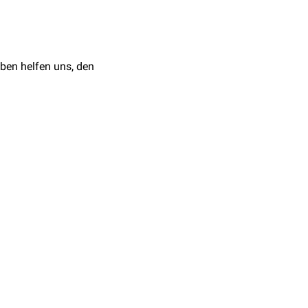
charids, der an seinem
schen und der offenen
knüpfung von zwei
ben helfen uns, den
al
. Das anomere
ich in wässriger Lösung