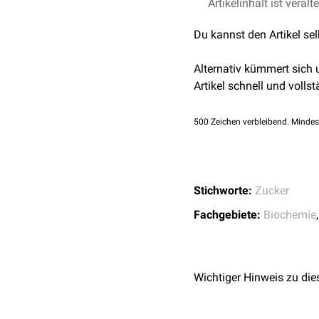
Das reduzierende Ende i
Artikelinhalt ist veralt
anomeren
Kohlenstoffa
Du kannst den Artikel se
Bei reduzierenden Zucker
Form vor. Letztere besitzt
Alternativ kümmert sich
Monosacchariden zu ei
Artikel schnell und vollst
Zentrum des zweiten Baus
zum Halbacetal öffnen un
500
Zeichen verbleibend. Mindes
Stichworte:
Zucker
Fachgebiete:
Biochemie
Wichtiger Hinweis zu die