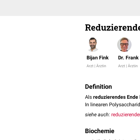
Reduzierend
Bijan Fink
Dr. Fran
Arzt | Ärztin
Arzt | Ärztin
Definition
Als
reduzierendes Ende
In linearen Polysacchari
siehe auch:
reduzierende
Biochemie