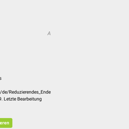
A
s
om/de/Reduzierendes_Ende
. Letzte Bearbeitung
ieren