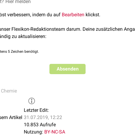
st der endständige
et?
Hier melden
Monosaccharidrest
eines Oligo- oder Polysac
tom
eine
nichtderivatisierte
Hydroxylgruppe
trägt.
lbst verbessern, indem du auf
Bearbeiten
klickst.
molekülen liegt in Lösung ein Gleichgewicht zwischen der zykli
 eine freie
Aldehydgruppe
, die
oxidiert
werden kann. Bei der Ver
 unser Flexikon-Redaktionsteam darum. Deine zusätzlichen Anga
nem
Disaccharid
bildet sich am nichtreduzierenden Ende ein
Acet
ändig zu aktualisieren:
teins ist nicht an der glykosidischen Bindung beteiligt, kann s
d bildet somit das reduzierende Ende.
tens 5 Zeichen benötigt.
Absenden
,
Chemie
Letzter Edit:
sem Artikel
31.07.2019, 12:22
10.853 Aufrufe
Nutzung:
BY-NC-SA