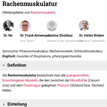
Rachenmuskulatur
(Weitergeleitet von
Rachenmuskeln
)
Dr. No
Dr. Frank Antwerpes
Justine Shahbaz
Dr. Helen Ricken
Arzt | Ärztin
Student/in der Humanmedizin
Zahnarzt | Zahnärztin
Synonyme: Pharynxmuskulatur, Rachenmuskeln, Schlundmuskulatur
Englisch
: muscles of the pharynx, pharyngeal muscles
Definition
Als
Rachenmuskulatur
bezeichnet man die
quergestreiften
,
branchiogenen
Muskeln
, die den zwischen der
Mundhöhle
(Cavum
oris) und dem
Ösophagus
gelegenen
Pharynx
(Schlund bzw. Rachen)
bilden.
Einteilung