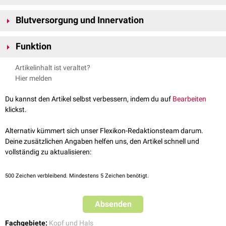
Zur Rachenmuskulatur zählen folgende Muskeln:
Blutversorgung und Innervation
Musculus constrictor pharyngis superior
Musculus constrictor pharyngis medius
Die Blutversorgung der Rachenmuskulatur erfolgt über Äste der
Arteria
Musculus constrictor pharyngis inferior
Funktion
carotis externa
. Innerviert werden die Muskeln vom
IX
. (Nervus
Musculus levator pharyngis
glossopharyngeus) und
X. Hirnnerven
(Nervus vagus).
Die Rachenmuskulatur unterstützt den
Schluckakt
und schiebt die
Musculus palatopharyngeus
Artikelinhalt ist veraltet?
Nahrung in Richtung des Ösophagus.
Musculus salpingopharyngeus
Hier melden
Musculus stylopharyngeus
Du kannst den Artikel selbst verbessern, indem du auf
Bearbeiten
klickst.
Alternativ kümmert sich unser Flexikon-Redaktionsteam darum.
Deine zusätzlichen Angaben helfen uns, den Artikel schnell und
vollständig zu aktualisieren:
500
Zeichen verbleibend. Mindestens 5 Zeichen benötigt.
Absenden
Fachgebiete:
Kopf und Hals