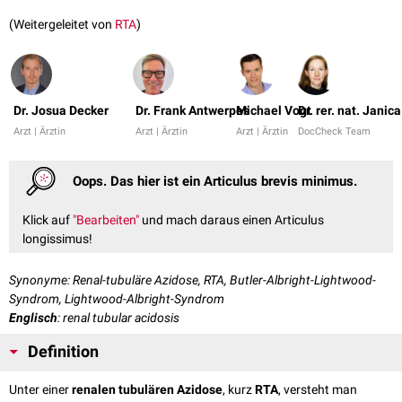
(Weitergeleitet von
RTA
)
Dr. Josua Decker
Dr. Frank Antwerpes
Michael Vogt
Dr. rer. nat. Janic
Arzt | Ärztin
Arzt | Ärztin
Arzt | Ärztin
DocCheck Team
Oops. Das hier ist ein Articulus brevis minimus.
Klick auf
"Bearbeiten"
und mach daraus einen Articulus
longissimus!
Synonyme: Renal-tubuläre Azidose, RTA, Butler-Albright-Lightwood-
Syndrom, Lightwood-Albright-Syndrom
Englisch
: renal tubular acidosis
Definition
Unter einer
renalen tubulären Azidose
, kurz
RTA
, versteht man