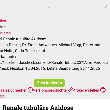
A
A
ilen
ng...
itieren
el Renale tubuläre Azidose:
osua Decker, Dr. Frank Antwerpes, Michael Vogt, Dr. rer. nat.
a Nolte, Carla Tutlies et al.
fbar unter:
s://flexikon.doccheck.com/de/Renale_tubul%C3%A4re_Azidose
heck Flexikon 12.04.2016. Letzte Bearbeitung 26.11.2025
Zitat kopieren
as zeigt hierher
Versionsgeschichte
Artikel erstellen
ord
Renale tubuläre Azidose