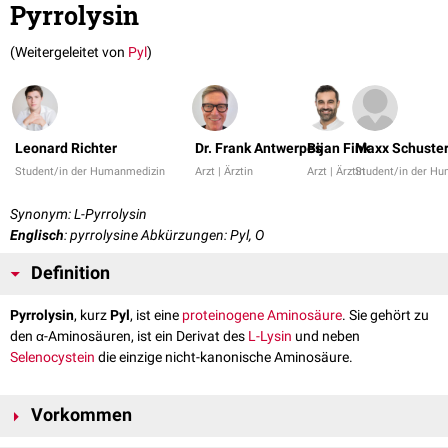
Pyrrolysin
(Weitergeleitet von
Pyl
)
Leonard Richter
Dr. Frank Antwerpes
Bijan Fink
Maxx Schuste
Student/in der Humanmedizin
Arzt | Ärztin
Arzt | Ärztin
Student/in der H
Synonym: L-Pyrrolysin
Englisch
: pyrrolysine
Abkürzungen: Pyl, O
Definition
Pyrrolysin
, kurz
Pyl
, ist eine
proteinogene
Aminosäure
. Sie gehört zu
den α-Aminosäuren, ist ein Derivat des
L-Lysin
und neben
Selenocystein
die einzige nicht-kanonische Aminosäure.
Vorkommen
Pyrrolysin findet sich als 22. Aminosäure in einigen
Bakterien
und