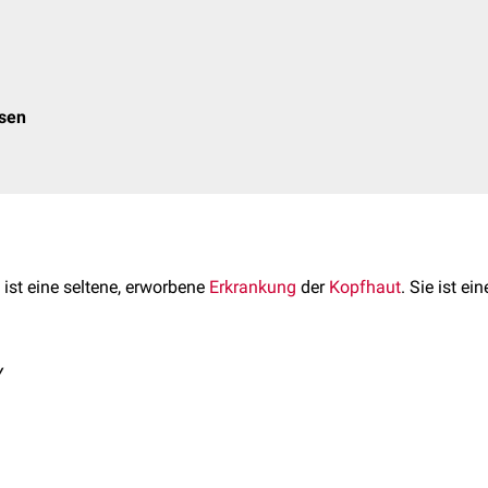
osen
ist eine seltene, erworbene
Erkrankung
der
Kopfhaut
. Sie ist e
Y
cq sind vorwiegend Frauen mittleren bis höheren Alters betroff