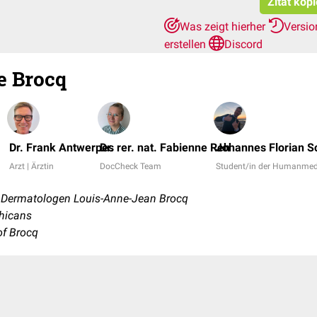
Zitat kop
Was zeigt hierher
Versio
erstellen
Discord
e Brocq
Dr. Frank Antwerpes
Dr. rer. nat. Fabienne Reh
Johannes Florian S
Arzt | Ärztin
DocCheck Team
Student/in der Humanmed
 Dermatologen Louis-Anne-Jean Brocq
hicans
f Brocq