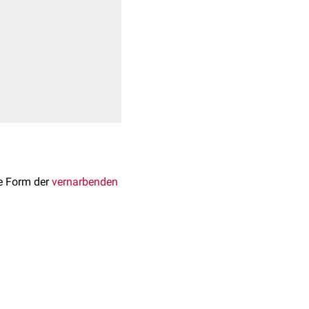
ine Form der
vernarbenden
en. Sie kann jedoch bei