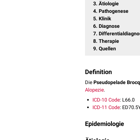
3
Ätiologie
4
Pathogenese
5
Klinik
6
Diagnose
7
Differentialdiagn
8
Therapie
9
Quellen
Definition
Die
Pseudopelade Brocq
Alopezie
.
ICD-10 Code
: L66.0
ICD-11 Code
: ED70.5
Epidemiologie
Von der Pseudopelade Bro