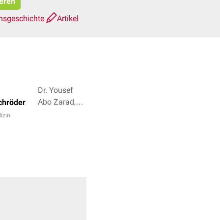
ieren
nsgeschichte
Artikel
Dr. Yousef
Abo Zarad,
chröder
Dr. Frank
izin
Antwerpes +
2