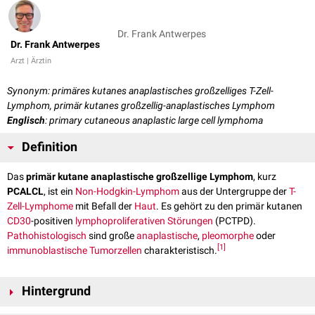
Dr. Frank Antwerpes
Dr. Frank Antwerpes
Arzt | Ärztin
Synonym: primäres kutanes anaplastisches großzelliges T-Zell-
Lymphom, primär kutanes großzellig-anaplastisches Lymphom
Englisch
: primary cutaneous anaplastic large cell lymphoma
Definition
Das
primär kutane anaplastische großzellige Lymphom
, kurz
PCALCL
, ist ein
Non-Hodgkin-Lymphom
aus der Untergruppe der
T-
Zell-Lymphome
mit Befall der
Haut
. Es gehört zu den primär kutanen
CD30
-positiven
lymphoproliferativen Störungen
(PCTPD).
Pathohistologisch
sind große
anaplastische
,
pleomorphe
oder
[
1
]
immunoblastische
Tumorzellen
charakteristisch.
Hintergrund
"Primär kutan" bedeutet, dass diese Lymphomform sich zuerst in der