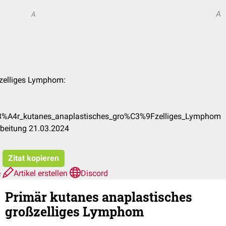
A
A
ßzelliges Lymphom:
C3%A4r_kutanes_anaplastisches_gro%C3%9Fzelliges_Lymphom
rbeitung 21.03.2024
Zitat kopieren
e
Artikel erstellen
Discord
Primär kutanes anaplastisches
großzelliges Lymphom