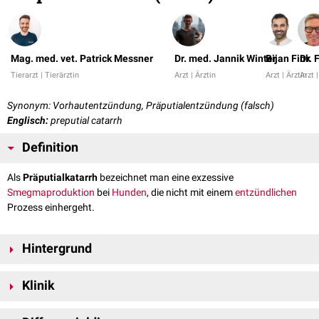
Mag. med. vet. Patrick Messner
Dr. med. Jannik Winter
Bijan Fink
Dr. 
Tierarzt | Tierärztin
Arzt | Ärztin
Arzt | Ärztin
Arzt |
Synonym: Vorhautentzündung, Präputialentzündung (falsch)
Englisch:
preputial catarrh
Definition
Als
Präputialkatarrh
bezeichnet man eine exzessive
Smegmaproduktion
bei
Hunden
, die nicht mit einem
entzündlichen
Prozess einhergeht.
Hintergrund
Aufgrund kontinuierlicher
Regenerationsvorgänge
der
Penis-
und
Klinik
Präputialschleimhaut
kommt es zur Absonderung von gelblich-weißer
Flüssigkeit, die aus der Präputialöffnung austritt. Das als Smegma
Da bei einem Präputialkatarrh die Penis- und Präputialschleimhaut
bezeichnete Material besteht aus
Drüsensekret
der Glans penis und des