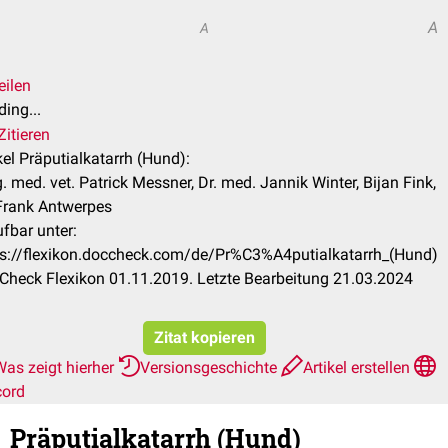
A
A
eilen
ing...
Zitieren
kel Präputialkatarrh (Hund):
 med. vet. Patrick Messner, Dr. med. Jannik Winter, Bijan Fink,
 Frank Antwerpes
fbar unter:
ps://flexikon.doccheck.com/de/Pr%C3%A4putialkatarrh_(Hund)
Check Flexikon 01.11.2019. Letzte Bearbeitung 21.03.2024
Zitat kopieren
Was zeigt hierher
Versionsgeschichte
Artikel erstellen
cord
Präputialkatarrh (Hund)