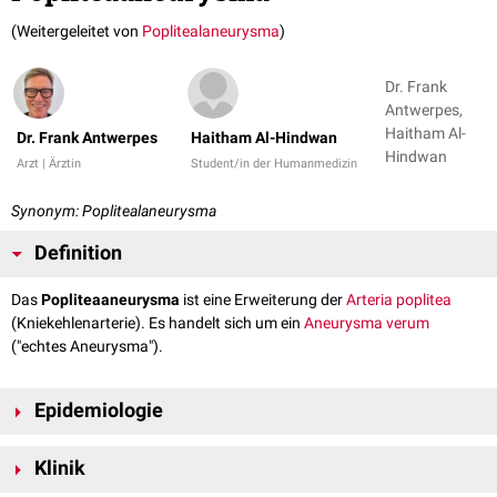
(Weitergeleitet von
Poplitealaneurysma
)
Dr. Frank
Antwerpes,
Haitham Al-
Dr. Frank Antwerpes
Haitham Al-Hindwan
Hindwan
Arzt | Ärztin
Student/in der Humanmedizin
Synonym: Poplitealaneurysma
Definition
Das
Popliteaaneurysma
ist eine Erweiterung der
Arteria poplitea
(Kniekehlenarterie). Es handelt sich um ein
Aneurysma verum
("echtes Aneurysma").
Epidemiologie
Die
Inzidenz
von Poplitealaneurysmen in der Gesamtbevölkerung ist
Klinik
gering. Sie treten bevorzugt bei Männern auf. In 50-60% der Fälle können
sie
bilateral
vorkommen.