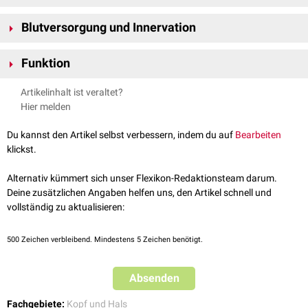
Zur Rachenmuskulatur zählen folgende Muskeln:
Blutversorgung und Innervation
Musculus constrictor pharyngis superior
Musculus constrictor pharyngis medius
Die Blutversorgung der Rachenmuskulatur erfolgt über Äste der
Arteria
Musculus constrictor pharyngis inferior
Funktion
carotis externa
. Innerviert werden die Muskeln vom
IX
. (Nervus
Musculus levator pharyngis
glossopharyngeus) und
X. Hirnnerven
(Nervus vagus).
Die Rachenmuskulatur unterstützt den
Schluckakt
und schiebt die
Musculus palatopharyngeus
Artikelinhalt ist veraltet?
Nahrung in Richtung des Ösophagus.
Musculus salpingopharyngeus
Hier melden
Musculus stylopharyngeus
Du kannst den Artikel selbst verbessern, indem du auf
Bearbeiten
klickst.
Alternativ kümmert sich unser Flexikon-Redaktionsteam darum.
Deine zusätzlichen Angaben helfen uns, den Artikel schnell und
vollständig zu aktualisieren:
500
Zeichen verbleibend. Mindestens 5 Zeichen benötigt.
Absenden
Fachgebiete:
Kopf und Hals