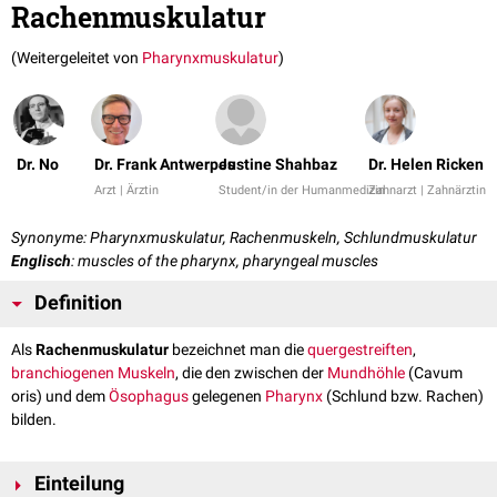
Rachenmuskulatur
(Weitergeleitet von
Pharynxmuskulatur
)
Dr. No
Dr. Frank Antwerpes
Justine Shahbaz
Dr. Helen Ricken
Arzt | Ärztin
Student/in der Humanmedizin
Zahnarzt | Zahnärztin
Synonyme: Pharynxmuskulatur, Rachenmuskeln, Schlundmuskulatur
Englisch
: muscles of the pharynx, pharyngeal muscles
Definition
Als
Rachenmuskulatur
bezeichnet man die
quergestreiften
,
branchiogenen
Muskeln
, die den zwischen der
Mundhöhle
(Cavum
oris) und dem
Ösophagus
gelegenen
Pharynx
(Schlund bzw. Rachen)
bilden.
Einteilung