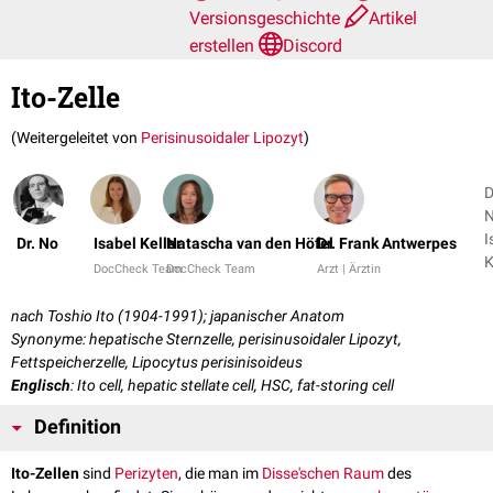
Versionsgeschichte
Artikel
erstellen
Discord
Ito-Zelle
(Weitergeleitet von
Perisinusoidaler Lipozyt
)
D
N
I
Dr. No
Isabel Keller
Natascha van den Höfel
Dr. Frank Antwerpes
K
DocCheck Team
DocCheck Team
Arzt | Ärztin
+
nach Toshio Ito (1904-1991); japanischer Anatom
Synonyme: hepatische Sternzelle, perisinusoidaler Lipozyt,
Fettspeicherzelle, Lipocytus perisinisoideus
Englisch
: Ito cell, hepatic stellate cell, HSC, fat-storing cell
Definition
Ito-Zellen
sind
Perizyten
, die man im
Disse'schen Raum
des