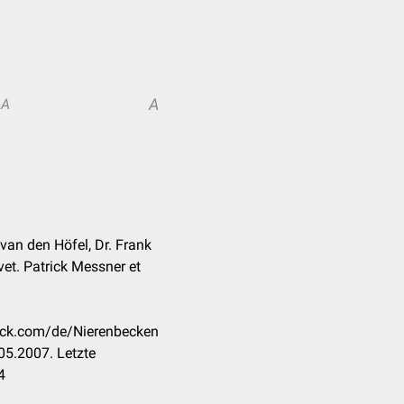
A
A
 van den Höfel, Dr. Frank
et. Patrick Messner et
heck.com/de/Nierenbecken
05.2007. Letzte
4