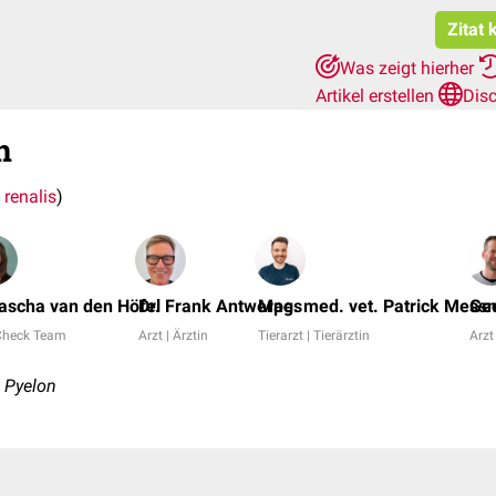
Zitat 
Was zeigt hierher
Artikel erstellen
Dis
n
 renalis
)
ascha van den Höfel
Dr. Frank Antwerpes
Mag. med. vet. Patrick Mess
Geo
heck Team
Arzt | Ärztin
Tierarzt | Tierärztin
Arzt
, Pyelon