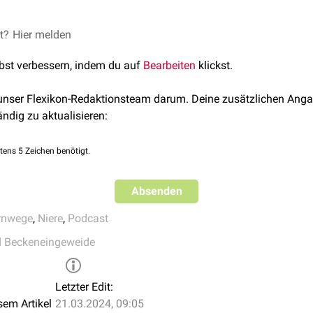
FlexTalk – Wolffgang
et?
© David Becker /
Hier melden
Unsplash
lbst verbessern, indem du auf
Bearbeiten
klickst.
 unser Flexikon-Redaktionsteam darum. Deine zusätzlichen Anga
ändig zu aktualisieren:
tens 5 Zeichen benötigt.
Absenden
rnwege
,
Niere
,
Podcast
d Beckeneingeweide
Letzter Edit:
sem Artikel
21.03.2024, 09:05