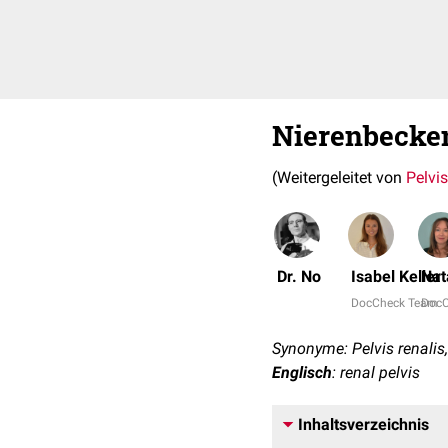
Nierenbecke
(Weitergeleitet von
Pelvis
Dr. No
Isabel Keller
Nat
DocCheck Team
DocC
Synonyme: Pelvis renalis
Englisch
: renal pelvis
Inhaltsverzeichnis