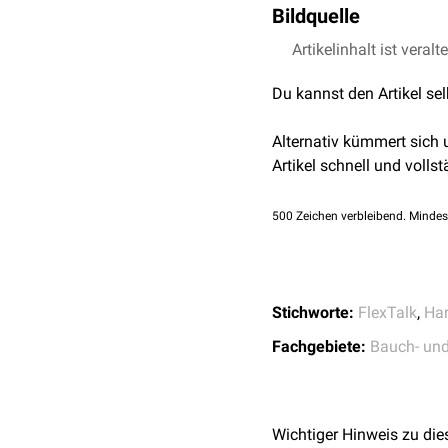
Bildquelle
Artikelinhalt ist veralt
Bildquelle Podcast: 
Du kannst den Artikel se
Alternativ kümmert sich
Artikel schnell und vollst
500
Zeichen verbleibend. Mindes
Stichworte:
FlexTalk
,
Ha
Fachgebiete:
Bauch- un
Wichtiger Hinweis zu die