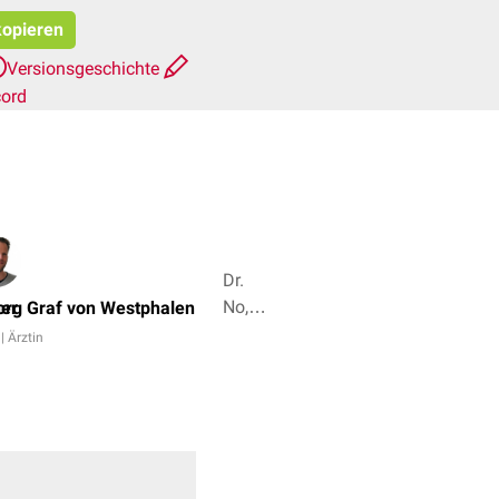
kopieren
Versionsgeschichte
cord
Dr.
No,
ner
rg Graf von Westphalen
Isabel
 | Ärztin
Keller
+ 5