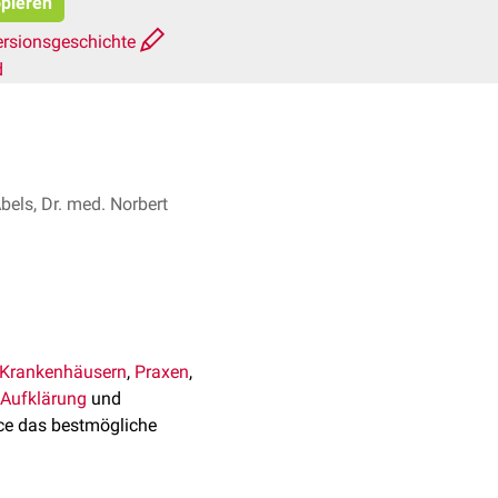
opieren
ersionsgeschichte
d
bels, Dr. med. Norbert
Krankenhäusern
,
Praxen
,
Aufklärung
und
ice das bestmögliche