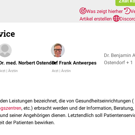
Zitat k
Was zeigt hierher
V
Artikel erstellen
Discor
vice
Dr. Benjamin A
Ostendorf + 1
Dr. med. Norbert Ostendorf
Dr. Frank Antwerpes
Arzt | Ärztin
Arzt | Ärztin
den Leistungen bezeichnet, die von Gesundheitseinrichtungen (
ngszentren
, etc.) erbracht werden und der Information, Beratung,
und seiner Angehörigen dienen. Letztendlich soll Patientenserv
it der Patienten bewirken.